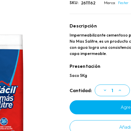
2611162
SKU:
Marca:
Fester
Descripción
Impermeabilizante cementoso par
No Mas Salitre, es un producto 
con agua logra una consistencia
capa impermeable.
Presentación
Saco 5Kg
Existencias
Disminuir
Aumen
Cantidad:
la
la
actuales:
cantidad
cantid
de
de
FESTER
FESTE
IMPERFÁCIL
IMPER
NO
NO
MÁS
MÁS
SALITRE
SALIT
Añadi