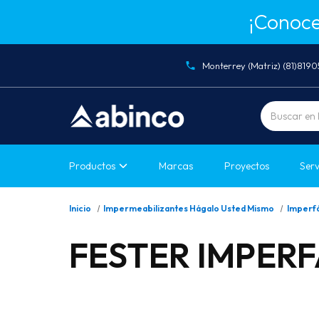
¡Conoce
Monterrey (Matriz) (81)819
Buscar
Productos
Marcas
Proyectos
Serv
Inicio
Impermeabilizantes Hágalo Usted Mismo
Imperf
FESTER IMPERF