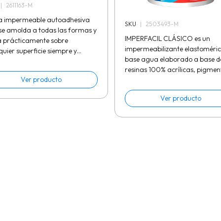
|
2611163-M
a impermeable autoadhesiva
SKU
|
2503493-M
se amolda a todas las formas y
IMPERFACIL CLÁSICO es un
 prácticamente sobre
impermeabilizante elastoméri
quier superficie siempre y
base agua elaborado a base d
o esté limpia y seca. Usos
resinas 100% acrílicas, pigmen
 tapar goteras en techos de...
Ver producto
aditivos y cargas para
durabilidades de 3 y 5 años. Usos
Ver producto
Como...