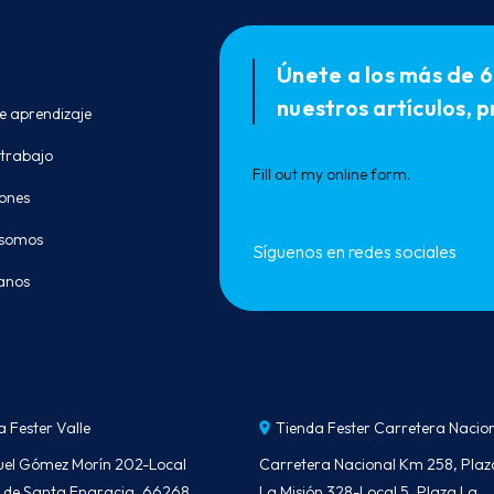
Únete a los más de 6
nuestros artículos,
e aprendizaje
 trabajo
Fill out my
online form
.
ones
 somos
Síguenos en redes sociales
anos
a Fester Valle
Tienda Fester Carretera Nacio
uel Gómez Morín 202-Local
Carretera Nacional Km 258, Plaz
le de Santa Engracia, 66268
La Misión 328-Local 5, Plaza La