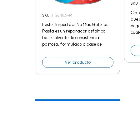
SKU
Cint
SKU
|
2611165-M
que 
Fester Imperfácil No Más Goteras
pega
Pasta es un reparador asfáltico
cual
base solvente de consistencia
cuand
pastosa, formulado a base de
Para
asfalto modificado, solventes
especiales de rápida evaporación,
Ver producto
rellenos...
1