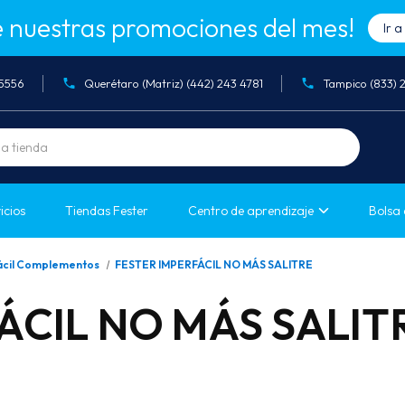
 nuestras promociones del mes!
Ir 
05556
Querétaro (Matriz) (442) 243 4781
Tampico (833) 
icios
Tiendas Fester
Centro de aprendizaje
Bolsa 
ácil Complementos
FESTER IMPERFÁCIL NO MÁS SALITRE
ÁCIL NO MÁS SALIT