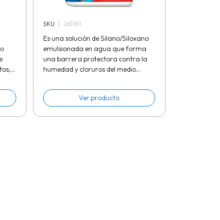
SKU
|
2611161
Es una solución de Silano/Siloxano
co
emulsionada en agua que forma
e
una barrera protectora contra la
tos,
humedad y cloruros del medio
ambiente debido a que reduce la
capilaridad del material en el que
Ver producto
se...