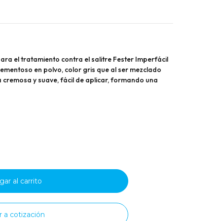
a el tratamiento contra el salitre Fester Imperfácil
cementoso en polvo, color gris que al ser mezclado
 cremosa y suave, fácil de aplicar, formando una
tar
ad
R
FÁCIL
RE
r a cotización