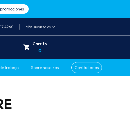
a promociones
217 4260
Más sucursales
Carrito
0
de trabajo
Sobre nosotros
Contáctanos
RE