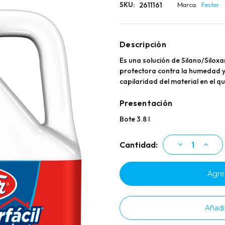
2611161
SKU:
Marca:
Fester
Descripción
Es una solución de Silano/Silo
protectora contra la humedad y
capilaridad del material en el q
Presentación
Bote 3.8 l
Existencias
Disminuir
Aumen
Cantidad:
la
la
actuales:
cantidad
cantid
de
de
Fester
Fester
Imperfácil
Imperf
Repelente
Repele
de
de
Agua
Agua
Añadi