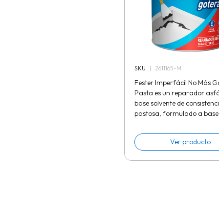
SKU
|
2611165-M
Fester Imperfácil No Más G
Pasta es un reparador asfá
base solvente de consistenc
pastosa, formulado a base
asfalto modificado, solvent
especiales de rápida evapo
Ver producto
rellenos...