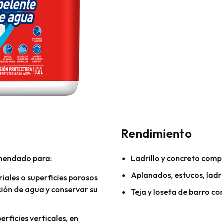
Rendimiento
omendado para:
Ladrillo y concreto comp
Aplanados, estucos, ladri
iales o superficies porosos
ación de agua y conservar su
Teja y loseta de barro c
erficies verticales, en