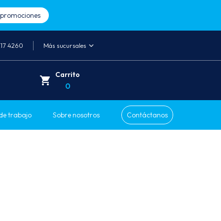
a promociones
217 4260
Más sucursales
Carrito
0
de trabajo
Sobre nosotros
Contáctanos