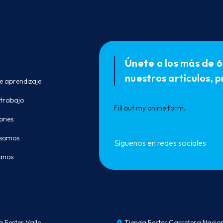
Únete a los más de 6
nuestros artículos,
e aprendizaje
 trabajo
Fill out my
online form
.
ones
 somos
Síguenos en redes sociales
anos
a Fester Valle
Tienda Fester Carretera Nacio