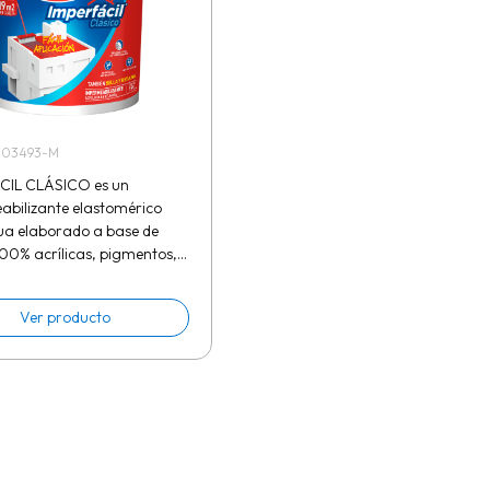
503493-M
CIL CLÁSICO es un
bilizante elastomérico
ua elaborado a base de
100% acrílicas, pigmentos,
 y cargas para
des de 3 y 5 años. Usos
Ver producto