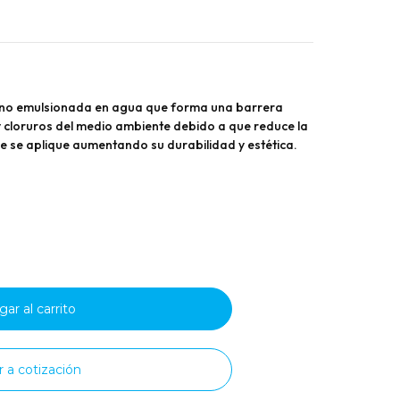
xano emulsionada en agua que forma una barrera
 cloruros del medio ambiente debido a que reduce la
ue se aplique aumentando su durabilidad y estética.
tar
ad
ácil
nte
r a cotización