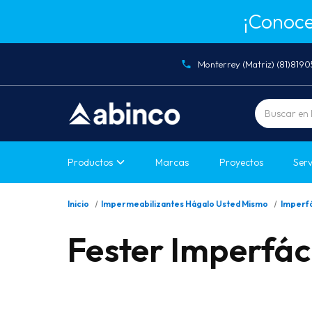
¡Conoce
Monterrey (Matriz) (81)819
Buscar
Productos
Marcas
Proyectos
Serv
Inicio
Impermeabilizantes Hágalo Usted Mismo
Imperf
Fester Imperfác