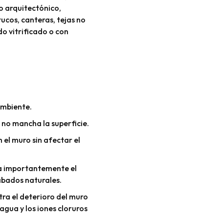
o arquitectónico,
ucos, canteras, tejas no
do vitrificado o con
ambiente.
 no mancha la superficie.
el muro sin afectar el
da importantemente el
abados naturales.
tra el deterioro del muro
agua y los iones cloruros