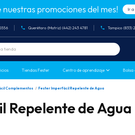
 nuestras promociones del mes!
Ir 
05556
Querétaro (Matriz) (442) 243 4781
Tampico (833) 
icios
Tiendas Fester
Centro de aprendizaje
Bolsa 
ácil Complementos
Fester Imperfácil Repelente de Agua
il Repelente de Agua