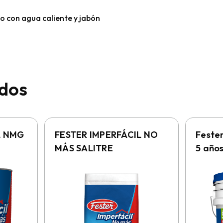
o con agua caliente y jabón
ados
L NMG
FESTER IMPERFÁCIL NO
Fester
MÁS SALITRE
5 año