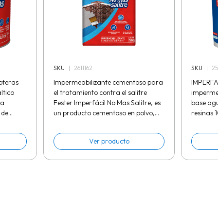
SKU
|
2
SKU
|
2611162
oteras
IMPERFA
Impermeabilizante cementoso para
ltico
impermea
el tratamiento contra el salitre
ia
base ag
Fester Imperfácil No Mas Salitre, es
 de
resinas 
un producto cementoso en polvo,
es
aditivos
color gris que al ser mezclado con
ración,
durabilida
agua logra una consistencia...
Ver producto
Como...