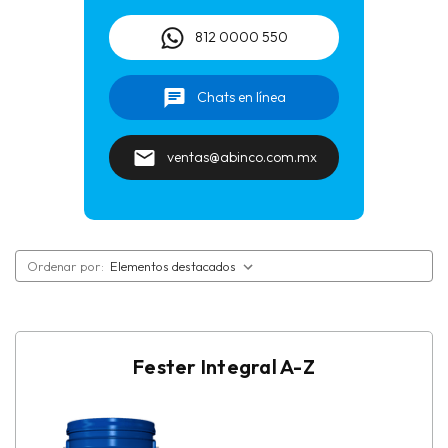
Autonivelantes
812 0000 550
Balcones
Chats en línea
Charolas de Baño
ventas@abinco.com.mx
Curadores para concreto
Desmoldantes para concreto
Ordenar por:
Embellecedores superficiales para acabados
Endurecedores para pisos de concreto
Fester Integral A-Z
Fijación de cimbra