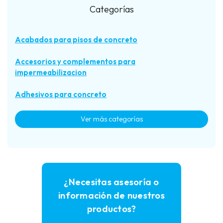
Categorías
Acabados para pisos de concreto
Accesorios y complementos para
impermeabilizacion
Adhesivos para concreto
Ver más categorías
Aditivos para concreto
Alinear acero de refuerzo (Discos separadores)
Anclaje químico
¿Necesitas asesoría o
información de nuestros
Asentar acero de refuerzo (Silletas)
productos?