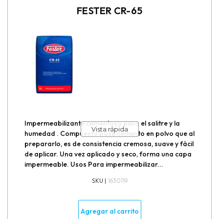
Relleno para juntas de dilatación
FESTER CR-65
Reparadores de concreto
Repartidores de carga en firmes
Selladores para juntas de aislamiento
Sellos para juntas frías
Impermeabilizante cementoso para el salitre y la
Vista rápida
humedad . Compuesto base cemento en polvo que al
Sótano
prepararlo, es de consistencia cremosa, suave y fácil
de aplicar. Una vez aplicado y seco, forma una capa
Taponeadores de Fugas
impermeable. Usos Para impermeabilizar...
SKU |
1630119
Tratamiento para madera
Agregar al carrito