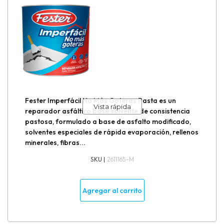
Fester Imperfácil No Más Goteras Pasta es un
Vista rápida
reparador asfáltico base solvente de consistencia
pastosa, formulado a base de asfalto modificado,
solventes especiales de rápida evaporación, rellenos
minerales, fibras...
SKU |
2611165-M
Agregar al carrito