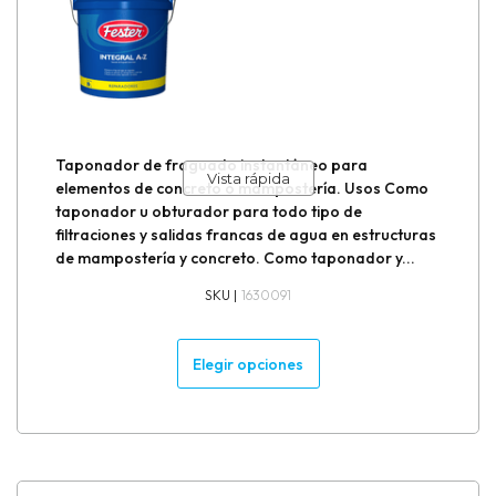
Formadores para juntas de aislamiento
Formadores para juntas de construcción
Formadores para juntas de dilatación
Taponador de fraguado instantáneo para
Vista rápida
elementos de concreto o mampostería. Usos Como
Grouteo de bases y equipos
taponador u obturador para todo tipo de
filtraciones y salidas francas de agua en estructuras
Impermeabilizantes
de mampostería y concreto. Como taponador y...
SKU |
1630091
Inhibidores de corrosión / Anticorrosivos
Elegir opciones
Inyección de grietas
Muro de contención