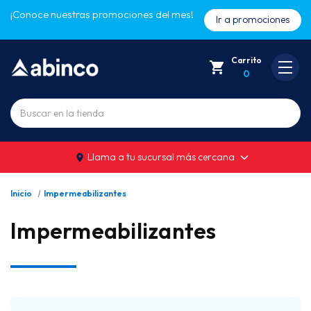
¡Conoce nuestras promociones del mes!
Ir a promociones
Carrito
0
Buscar
Llama a tu sucursal más cercana
Inicio
Impermeabilizantes
Impermeabilizantes