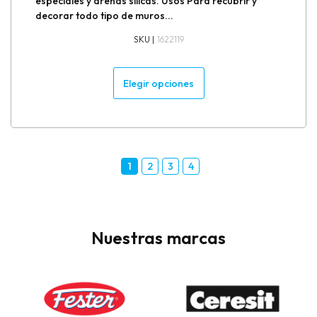
especiales y arenas sílicas. Usos Para recubrir y
decorar todo tipo de muros...
SKU |
1622119
Elegir opciones
1
2
3
4
Nuestras marcas