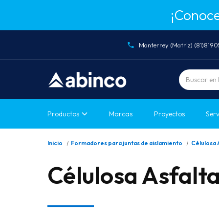
¡Conoce
Monterrey (Matriz) (81)819
Buscar
Productos
Marcas
Proyectos
Serv
Inicio
Formadores para juntas de aislamiento
Célulosa 
Célulosa Asfalt