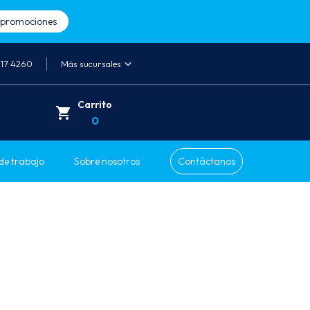
a promociones
217 4260
Más sucursales
Carrito
0
de trabajo
Sobre nosotros
Contáctanos