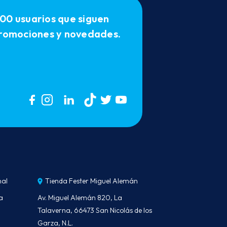
00 usuarios que siguen
 promociones y novedades.
nal
Tienda Fester Miguel Alemán
a
Av. Miguel Alemán 820, La
Talaverna, 66473 San Nicolás de los
Garza, N.L.