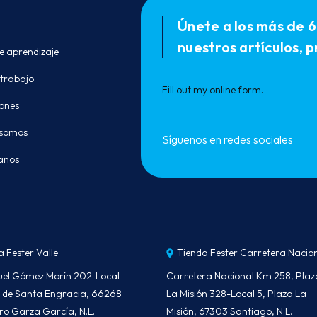
Únete a los más de 6
nuestros artículos,
e aprendizaje
 trabajo
Fill out my
online form
.
ones
 somos
Síguenos en redes sociales
anos
a Fester Valle
Tienda Fester Carretera Nacio
uel Gómez Morín 202-Local
Carretera Nacional Km 258, Plaz
le de Santa Engracia, 66268
La Misión 328-Local 5, Plaza La
ro Garza García, N.L.
Misión, 67303 Santiago, N.L.