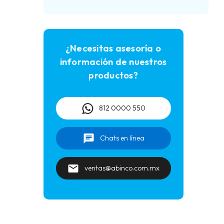
¿Necesitas asesoría o
información de nuestros
productos?
812 0000 550
Chats en línea
ventas@abinco.com.mx