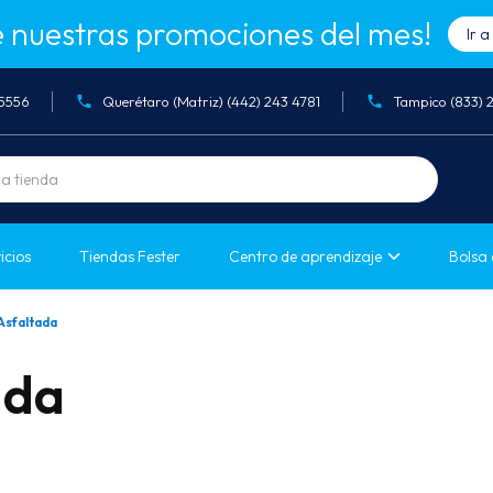
 nuestras promociones del mes!
Ir 
05556
Querétaro (Matriz) (442) 243 4781
Tampico (833) 
icios
Tiendas Fester
Centro de aprendizaje
Bolsa 
Asfaltada
ada