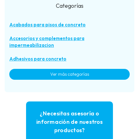
Categorías
Acabados para pisos de concreto
Accesorios y complementos para
impermeabilizacion
Adhesivos para concreto
Ver más categorías
Aditivos para concreto
Alinear acero de refuerzo (Discos separadores)
Anclaje químico
¿Necesitas asesoría o
información de nuestros
Asentar acero de refuerzo (Silletas)
productos?