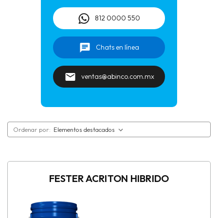
Autonivelantes
812 0000 550
Balcones
Chats en línea
Charolas de Baño
ventas@abinco.com.mx
Curadores para concreto
Desmoldantes para concreto
Ordenar por:
Embellecedores superficiales para acabados
Endurecedores para pisos de concreto
FESTER ACRITON HIBRIDO
Fijación de cimbra