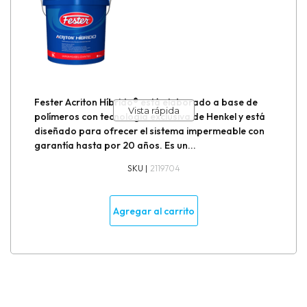
Formadores para juntas de aislamiento
Formadores para juntas de construcción
Formadores para juntas de dilatación
Fester Acriton Híbrido® está elaborado a base de
Vista rápida
polímeros con tecnología exclusiva de Henkel y está
Grouteo de bases y equipos
diseñado para ofrecer el sistema impermeable con
garantía hasta por 20 años. Es un...
Impermeabilizantes
SKU |
2119704
Inhibidores de corrosión / Anticorrosivos
Agregar al carrito
Inyección de grietas
Muro de contención