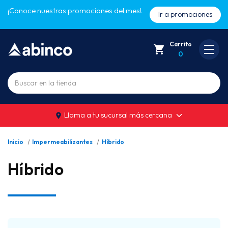
¡Conoce nuestras promociones del mes!
Ir a promociones
Carrito
0
Buscar
Llama a tu sucursal más cercana
Inicio
Impermeabilizantes
Híbrido
Híbrido