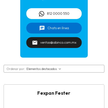
Autonivelantes
812 0000 550
Balcones
Chats en línea
Charolas de Baño
ventas@abinco.com.mx
Curadores para concreto
Desmoldantes para concreto
Ordenar por:
Embellecedores superficiales para acabados
Endurecedores para pisos de concreto
Fexpan Fester
Fijación de cimbra