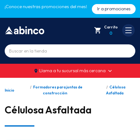
¡Conoce nuestras promociones del mes!
Ir a promociones
Carrito
0
Buscar
Llama a tu sucursal más cercana
Formadores para juntas de
Célulosa
Inicio
construcción
Asfaltada
Célulosa Asfaltada