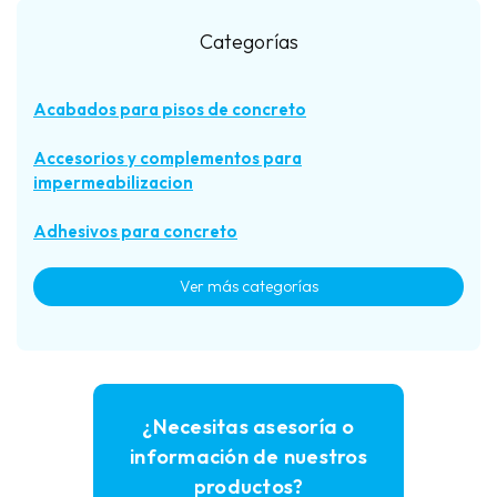
Categorías
Acabados para pisos de concreto
Accesorios y complementos para
impermeabilizacion
Adhesivos para concreto
Ver más categorías
Aditivos para concreto
Alinear acero de refuerzo (Discos separadores)
Anclaje químico
¿Necesitas asesoría o
información de nuestros
Asentar acero de refuerzo (Silletas)
productos?