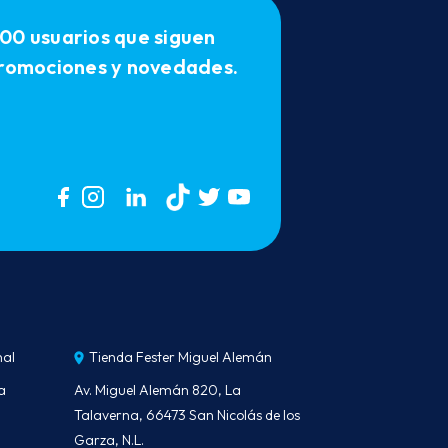
00 usuarios que siguen
 promociones y novedades.
nal
Tienda Fester Miguel Alemán
a
Av. Miguel Alemán 820, La
Talaverna, 66473 San Nicolás de los
Garza, N.L.