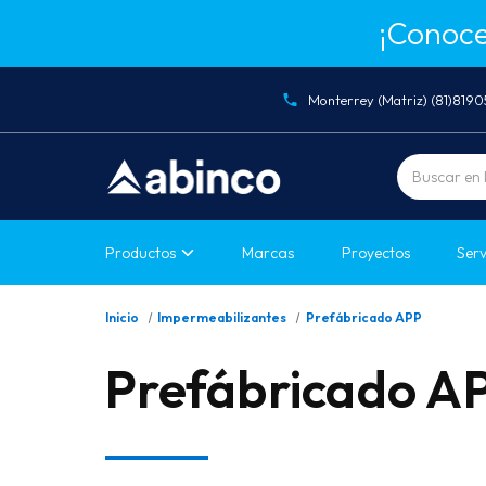
¡Conoce
Monterrey (Matriz) (81)819
Buscar
Productos
Marcas
Proyectos
Serv
Inicio
Impermeabilizantes
Prefábricado APP
Prefábricado A