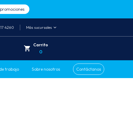
a promociones
217 4260
Más sucursales
Carrito
0
de trabajo
Sobre nosotros
Contáctanos