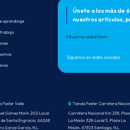
Únete a los más de 6
nuestros artículos,
e aprendizaje
 trabajo
Fill out my
online form
.
ones
 somos
Síguenos en redes sociales
anos
a Fester Valle
Tienda Fester Carretera Nacio
uel Gómez Morín 202-Local
Carretera Nacional Km 258, Plaz
le de Santa Engracia, 66268
La Misión 328-Local 5, Plaza La
ro Garza García, N.L.
Misión, 67303 Santiago, N.L.