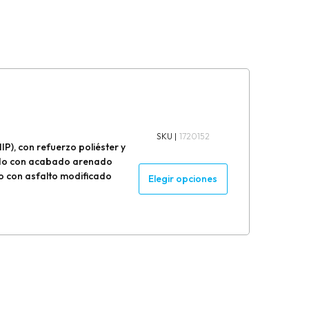
SKU |
1720152
), con refuerzo poliéster y
ado con acabado arenado
do con asfalto modificado
Elegir opciones