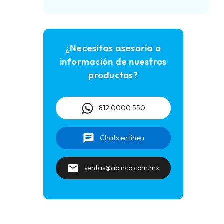
¿Necesitas asesoría o
información de nuestros
productos?
812 0000 550
Chats en línea
ventas@abinco.com.mx