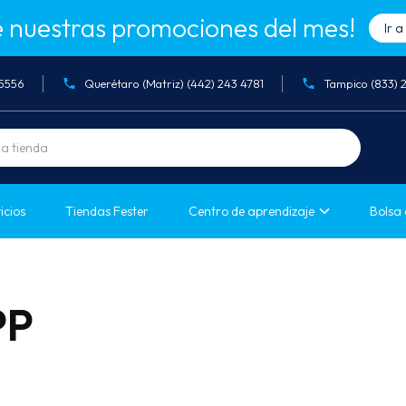
 nuestras promociones del mes!
Ir 
05556
Querétaro (Matriz) (442) 243 4781
Tampico (833) 
icios
Tiendas Fester
Centro de aprendizaje
Bolsa 
PP